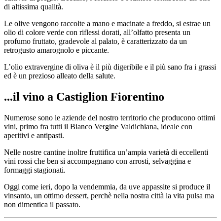
di altissima qualità.
Le olive vengono raccolte a mano e macinate a freddo, si estrae un
olio di colore verde con riflessi dorati, all’olfatto presenta un
profumo fruttato, gradevole al palato, è caratterizzato da un
retrogusto amarognolo e piccante.
L’olio extravergine di oliva è il più digeribile e il più sano fra i grassi
ed è un prezioso alleato della salute.
...il vino a Castiglion Fiorentino
Numerose sono le aziende del nostro territorio che producono ottimi
vini, primo fra tutti il Bianco Vergine Valdichiana, ideale con
aperitivi e antipasti.
Nelle nostre cantine inoltre fruttifica un’ampia varietà di eccellenti
vini rossi che ben si accompagnano con arrosti, selvaggina e
formaggi stagionati.
Oggi come ieri, dopo la vendemmia, da uve appassite si produce il
vinsanto, un ottimo dessert, perchè nella nostra città la vita pulsa ma
non dimentica il passato.