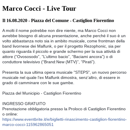
Marco Cocci - Live Tour
Il 16.08.2020 - Piazza del Comune - Castiglion Fiorentino
A molti il nome potrebbe non dire niente, ma Marco Cocci non 
avrebbe bisogno di alcuna presentazione, anche perché il suo è un 
volto abbastanza noto sia in ambito musicale, come frontman della 
band livornese dei Malfunk, o per il progetto Rezophonic, sia per 
quanto riguarda il piccolo e grande schermo per la sua attività di 
attore (“Ovososodo”, “L’ultimo bacio”, “Baciami ancora”) o di 
conduttore televisivo (“Brand:New (MTV)”, “Pirati”).
Presenta la sua ultima opera musicale "STEPS", un nuovo percorso 
musicale nel quale l’ex Malfunk dimostra, senz’altro, di essere in 
grado di camminare con le sue gambe.
Piazza del Municipio - Castiglion Fiorentino
INGRESSO GRATUITO
Prenotazione obbligatoria presso la Proloco di Castiglion Fiorentino 
o online:
https://www.eventbrite.it/e/biglietti-rinascimento-castiglion-fiorentino-
marco-cocci-115962865051