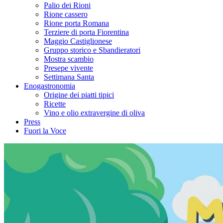
Palio dei Rioni
Rione cassero
Rione porta Romana
Terziere di porta Fiorentina
Maggio Castiglionese
Gruppo storico e Sbandieratori
Mostra scambio
Presepe vivente
Settimana Santa
Enogastronomia
Origine dei piatti tipici
Ricette
Vino e olio extravergine di oliva
Press
Fuori la Voce