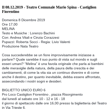
Il 08.12.2019 - Teatro Comunale Mario Spina - Castiglion
Fiorentino
Domenica 8 Dicembre 2019
Ore 17,00
MELINA
Testo e Musiche : Lorenzo Bachini
Con: Andrea Vitali e Cinzia Corazzesi
Pupazzi: Roberta Socci - Regia: Livio Valenti
Produzione Nata Teatro
Cosa succederebbe se un fiore improvvisamente iniziasse a 
parlare? Quale sarebbe il suo punto di vista sul mondo e sugli 
esseri umani? “Melina” è una favola originale che parla ai bambini 
delle meraviglie della natura, della paura della crescita e dei 
cambiamenti, di come la vita sia un continuo divenire e di come 
anche il destino, per quanto inevitabile, debba essere affrontato, 
assecondando i nostri sogni e desideri.
BIGLIETTO UNICO EURO 6
Pro Loco Castiglion Fiorentino , piazza Risorgimento
dal lunedì al sabato ore 10 - 12 e 16 - 18
il giorno di spettacolo dalle ore 16,00 presso la biglietteria del Teatro 
in Via Trieste 6.