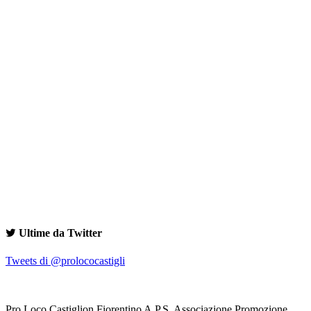
Ultime da Twitter
Tweets di @prolococastigli
Pro Loco Castiglion Fiorentino A.P.S. Associazione Promozione