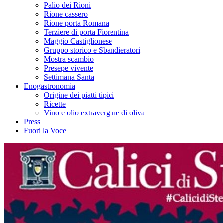
Palio dei Rioni
Rione cassero
Rione porta Romana
Terziere di porta Fiorentina
Maggio Castiglionese
Gruppo storico e Sbandieratori
Mostra scambio
Presepe vivente
Settimana Santa
Enogastronomia
Origine dei piatti tipici
Ricette
Vino e olio extravergine di oliva
Press
Fuori la Voce