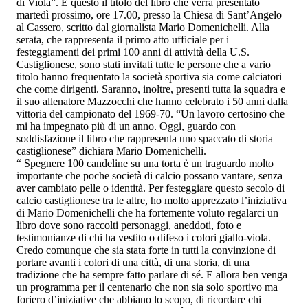
di Viola”. È questo il titolo del libro che verrà presentato
martedì prossimo, ore 17.00, presso la Chiesa di Sant’Angelo
al Cassero, scritto dal giornalista Mario Domenichelli. Alla
serata, che rappresenta il primo atto ufficiale per i
festeggiamenti dei primi 100 anni di attività della U.S.
Castiglionese, sono stati invitati tutte le p
ersone che a vario
titolo hanno frequentato la società sportiva sia come calciatori
che come dirigenti. Saranno, inoltre, presenti tutta la squadra e
il suo allenatore Mazzocchi che hanno celebrato i 50 anni dalla
vittoria del campionato del 1969-70. “Un lavoro certosino che
mi ha impegnato più di un anno. Oggi, guardo con
soddisfazione il libro che rappresenta uno spaccato di storia
castiglionese” dichiara Mario Domenichelli.
“ Spegnere 100 candeline su una torta è un traguardo molto
importante che poche società di calcio possano vantare, senza
aver cambiato pelle o identità. Per festeggiare questo secolo di
calcio castiglionese tra le altre, ho molto apprezzato l’iniziativa
di Mario Domenichelli che ha fortemente voluto regalarci un
libro dove sono raccolti personaggi, aneddoti, foto e
testimonianze di chi ha vestito o difeso i colori giallo-viola.
Credo comunque che sia stata forte in tutti la convinzione di
portare avanti i colori di una città, di una storia, di una
tradizione che ha sempre fatto parlare di sé. E allora ben venga
un programma per il centenario che non sia solo sportivo ma
foriero d’iniziative che abbiano lo scopo, di ricordare chi